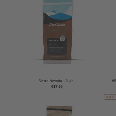
Sierra Nevada - Juan...
95
€17.95
OUT-OF