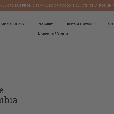
 ALL ORDERS FROM € 45 VALUES OF GOODS INCL. VAT (ONLY FOR SHI
Single Origin
Premium
Instant Coffee
Fair
Liqueurs / Spirits
e
mbia