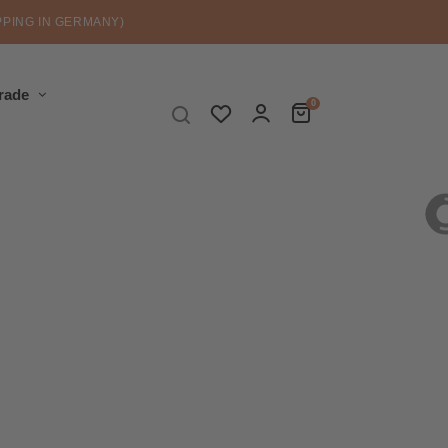
PPING IN GERMANY)
trade
0