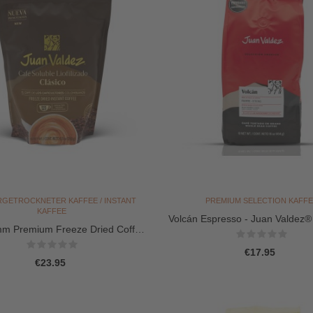
RGETROCKNETER KAFFEE / INSTANT
PREMIUM SELECTION KAFFE
KAFFEE
Volcán Espresso - Juan Valdez
m Premium Freeze Dried Coffee
(Bohnen...
/ Instant...
Price
€17.95
Price
€23.95