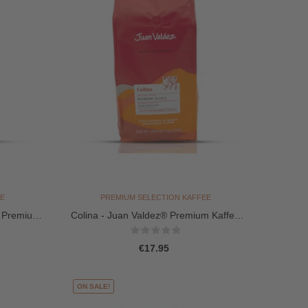
E
PREMIUM SELECTION KAFFEE
GO
® Premium
Colina - Juan Valdez® Premium Kaffee
1kg F
(Bohnen 454g)
Price
€17.95
ON SALE!