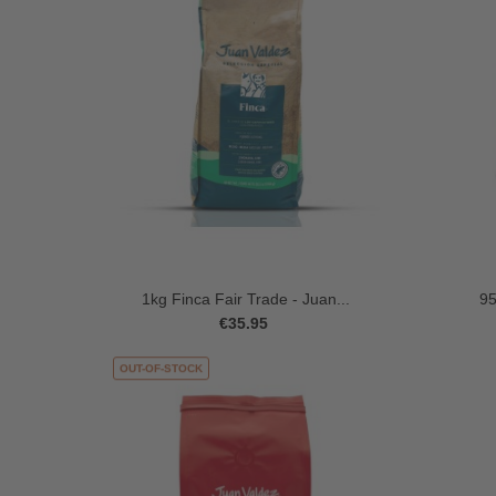
1kg Finca Fair Trade - Juan...
95
€35.95
OUT-OF-STOCK