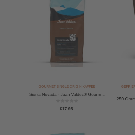
GOURMET SINGLE ORIGIN KAFFEE
GEFRIE
Sierra Nevada - Juan Valdez® Gourmet
250 Gram
Single...
Price
€17.95