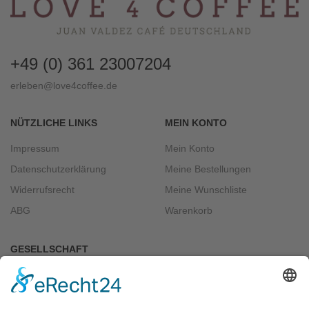
+49 (0) 361 23007204
erleben@love4coffee.de
NÜTZLICHE LINKS
MEIN KONTO
Impressum
Mein Konto
Datenschutzerklärung
Meine Bestellungen
Widerrufsrecht
Meine Wunschliste
ABG
Warenkorb
GESELLSCHAFT
Über uns
Kontakt